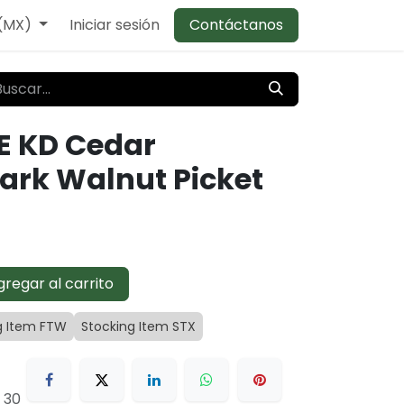
 (MX)
Iniciar sesión
Contáctanos
E KD Cedar
ark Walnut Picket
regar al carrito
g Item FTW
Stocking Item STX
 30