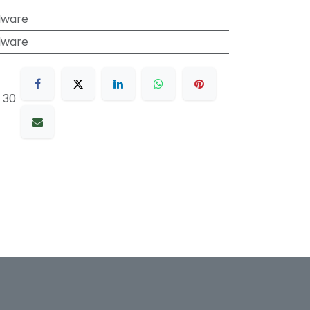
dware
dware
 30